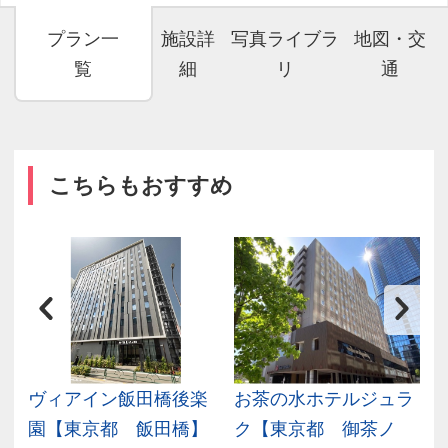
プラン一
施設詳
写真ライブラ
地図・交
覧
細
リ
通
こちらもおすすめ
ヴィアイン飯田橋後楽
お茶の水ホテルジュラ
東
園【東京都 飯田橋】
ク【東京都 御茶ノ