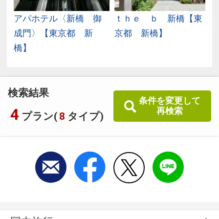
アパホテル〈新橋 御
ｔｈｅ ｂ 新橋【東
京
成門〉【東京都 新
京都 新橋】
橋】
検索結果
条件を変更して
4
再検索
プラン(
8
タイプ)