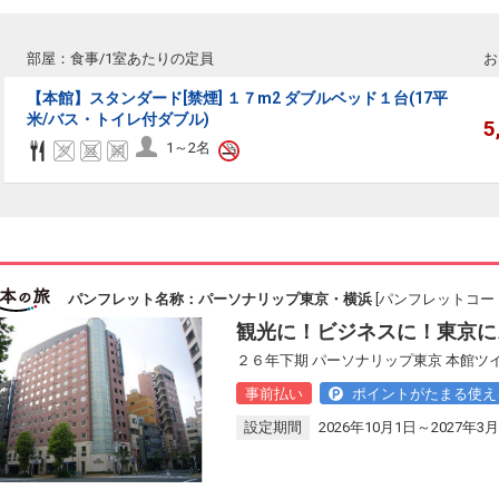
部屋：食事/1室あたりの定員
お
【本館】スタンダード[禁煙] １７m2 ダブルベッド１台(17平
米/バス・トイレ付ダブル)
5
1～2名
パンフレット名称：パーソナリップ東京・横浜
[パンフレットコード：
観光に！ビジネスに！東京に
２６年下期 パーソナリップ東京 本館ツ
事前払い
ポイントがたまる使え
設定期間
2026年10月1日～2027年3月