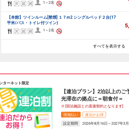
1～2名
【本館】ツインルーム[禁煙] １７m2 シングルベッド２台(17
平米/バス・トイレ付ツイン)
5
1～2名
すべてを表示する
ンターネット限定
【連泊プラン】2泊以上のご予
光滞在の拠点に＝朝食付＝
[宿泊施設との直接契約となります]
現地払い
連泊がお得
設定期間
2026年8月16日～2027年3月