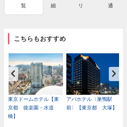
覧
細
リ
通
こちらもおすすめ
古
東京ドームホテル【東
アパホテル〈巣鴨駅
京都 後楽園・水道
前〉【東京都 大塚】
橋】