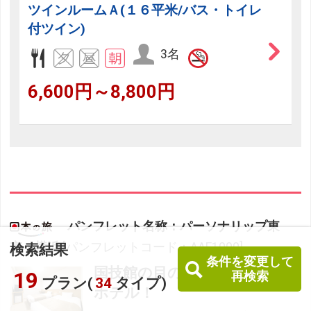
ツインルームＡ(１６平米/バス・トイレ
付ツイン)
3名
6,600円～8,800円
パンフレット名称：パーソナリップ東
京・横浜
[パンフレットコード：AAE1000]
検索結果
条件を変更して
国技館の目の前、隅田川沿いの
19
再検索
プラン(
34
タイプ)
ホテル！