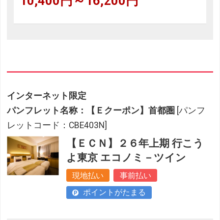
10,400円～16,200円
インターネット限定
パンフレット名称：【Ｅクーポン】首都圏
[パンフ
レットコード：CBE403N]
【ＥＣＮ】２６年上期 行こう
よ東京 エコノミ－ツイン
現地払い
事前払い
ポイントがたまる