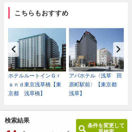
こちらもおすすめ
浅
ホテルルートインＧｒ
アパホテル〈浅草 田
ａｎｄ東京浅草橋【東
原町駅前〉【東京都
京都 浅草橋】
浅草】
検索結果
条件を変更して
再検索