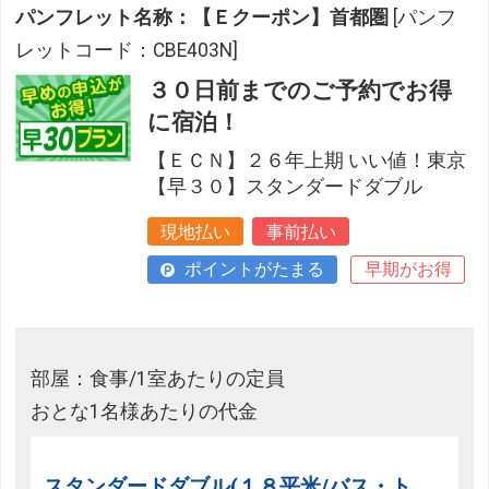
パンフレット名称：【Ｅクーポン】首都圏
[パンフ
レットコード：CBE403N]
３０日前までのご予約でお得
に宿泊！
【ＥＣＮ】２６年上期 いい値！東京
【早３０】スタンダードダブル
現地払い
事前払い
ポイントがたまる
早期がお得
部屋：食事/1室あたりの定員
おとな1名様あたりの代金
スタンダードダブル(１８平米/バス・ト