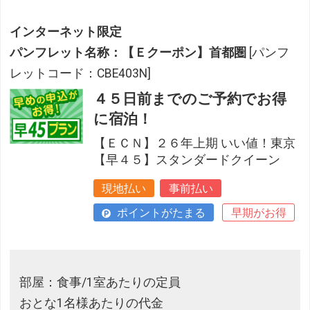
インターネット限定
パンフレット名称：【Ｅクーポン】首都圏
[パンフ
レットコード：CBE403N]
４５日前までのご予約でお得
に宿泊！
【ＥＣＮ】２６年上期 いい値！東京
【早４５】スタンダードクイーン
現地払い
事前払い
ポイントがたまる
早期がお得
部屋：食事/1室あたりの定員
おとな1名様あたりの代金