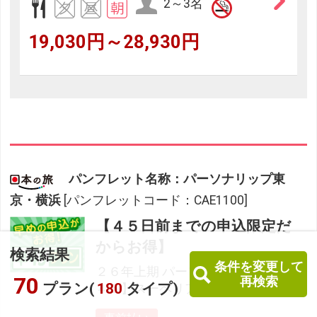
2～3名
19,030円～28,930円
パンフレット名称：パーソナリップ東
京・横浜
[パンフレットコード：CAE1100]
【４５日前までの申込限定だ
からお得】
検索結果
条件を変更して
２６年上期 パーソナリップ東京 【早
70
再検索
プラン(
180
タイプ)
４５】スーペリアツイン