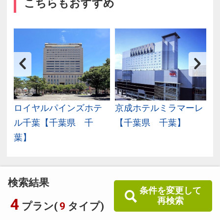
こちらもおすすめ
葉
ロイヤルパインズホテ
京成ホテルミラマーレ
ル千葉【千葉県 千
【千葉県 千葉】
葉】
検索結果
条件を変更して
4
再検索
プラン(
9
タイプ)