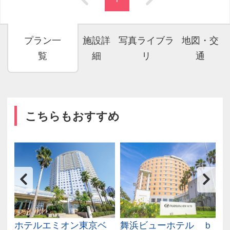
プラン一
施設詳
写真ライブラ
地図・交
覧
細
リ
通
こちらもおすすめ
ー
ホテルエミオン東京ベ
舞浜ビューホテル ｂ