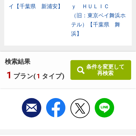
】
イ【千葉県 新浦安】
ｙ ＨＵＬＩＣ
（旧：東京ベイ舞浜ホ
テル）【千葉県 舞
浜】
検索結果
条件を変更して
1
再検索
プラン(
1
タイプ)