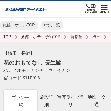
旅館・ホテルTOP
特集一覧
TOP
旅館・ホテル予約TOP
首都圏
埼玉
【埼玉 長瀞】
花のおもてなし 長生館
ハナノオモテナシチョウセイカン
宿コード:S110016
施設詳
写真ライブラ
地図・交
プラン一
細
リ
通
覧