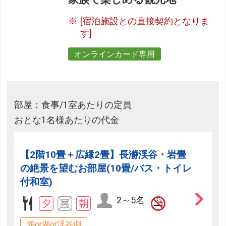
[宿泊施設との直接契約となりま
す]
オンラインカード専用
部屋：食事/1室あたりの定員
おとな1名様あたりの代金
【2階10畳＋広縁2畳】長瀞渓谷・岩畳
の絶景を望むお部屋(10畳/バス・トイレ
付和室)
2～5名
海or湖or渓谷側