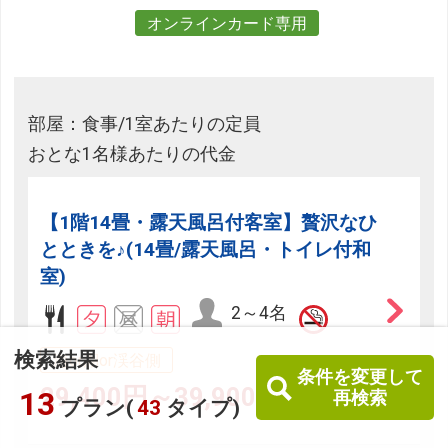
オンラインカード専用
部屋：食事/1室あたりの定員
おとな1名様あたりの代金
【1階14畳・露天風呂付客室】贅沢なひ
とときを♪(14畳/露天風呂・トイレ付和
室)
2～4名
検索結果
海or湖or渓谷側
条件を変更して
29,400円～39,900円
13
再検索
プラン(
43
タイプ)