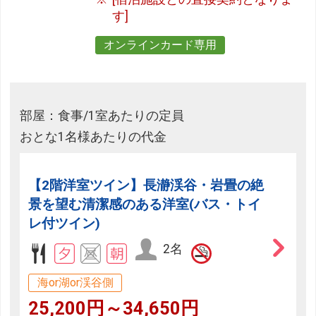
す]
オンラインカード専用
部屋：食事/1室あたりの定員
おとな1名様あたりの代金
【2階洋室ツイン】長瀞渓谷・岩畳の絶
景を望む清潔感のある洋室(バス・トイ
レ付ツイン)
2名
海or湖or渓谷側
25,200円～34,650円