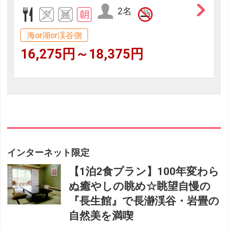
2名
海or湖or渓谷側
16,275円～18,375円
インターネット限定
【1泊2食プラン】100年変わら
ぬ癒やしの眺め☆眺望自慢の
『長生館』で長瀞渓谷・岩畳の
自然美を満喫