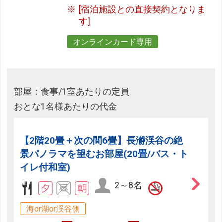
[宿泊施設との直接契約となりま
す]
オンラインカード専用
部屋：食事/1室あたりの定員
おとな1名様あたりの代金
【2階20畳＋次の間6畳】長瀞渓谷の絶
景パノラマを望むお部屋(20畳/バス・ト
イレ付和室)
2～8名
海or湖or渓谷側