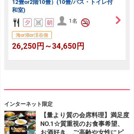
12畳or2階10畳）(10畳/バス・トイレ付
和室)
1名
海or湖or渓谷側
26,250円～34,650円
インターネット限定
【量より質の会席料理】満足度
NO.1☆質重視のお食事希望、
お酒好き、ご高齢や女性にピ