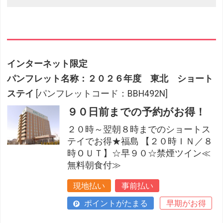
インターネット限定
パンフレット名称：２０２６年度 東北 ショート
ステイ
[パンフレットコード：BBH492N]
９０日前までの予約がお得！
２０時～翌朝８時までのショートス
テイでお得★福島 【２０時ＩＮ／８
時ＯＵＴ】☆早９０☆禁煙ツイン≪
無料朝食付≫
現地払い
事前払い
ポイントがたまる
早期がお得