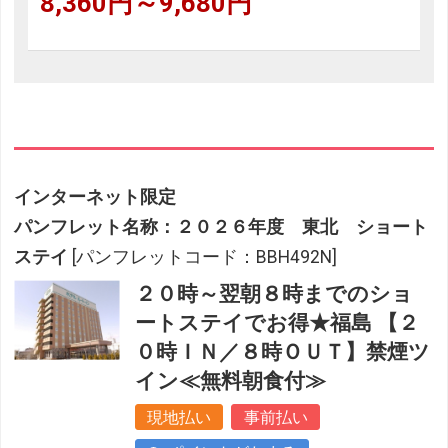
8,360円～9,680円
インターネット限定
パンフレット名称：２０２６年度 東北 ショート
ステイ
[パンフレットコード：BBH492N]
２０時～翌朝８時までのショ
ートステイでお得★福島 【２
０時ＩＮ／８時ＯＵＴ】禁煙ツ
イン≪無料朝食付≫
現地払い
事前払い