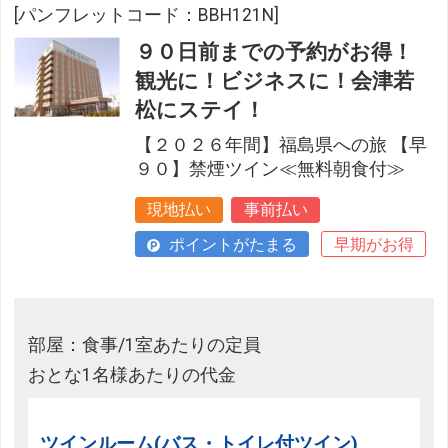
[パンフレットコード：BBH121N]
９０日前までの予約がお得！
観光に！ビジネスに！会津若
松にステイ！
【２０２６年間】福島県への旅 【早
９０】禁煙ツイン≪無料朝食付≫
現地払い
事前払い
ポイントがたまる
早期がお得
部屋：食事/1室あたりの定員
おとな1名様あたりの代金
ツインルーム(バス・トイレ付ツイン)