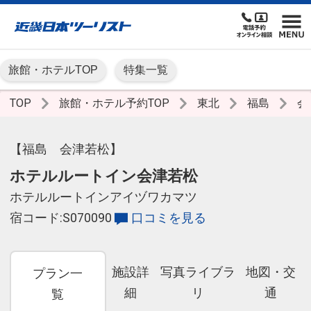
旅館・ホテルTOP
特集一覧
TOP
旅館・ホテル予約TOP
東北
福島
会
【福島 会津若松】
ホテルルートイン会津若松
ホテルルートインアイヅワカマツ
宿コード:S070090
口コミを見る
施設詳
写真ライブラ
地図・交
プラン一
細
リ
通
覧