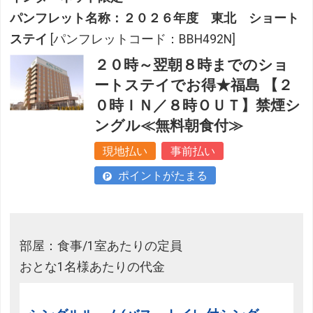
パンフレット名称：２０２６年度 東北 ショート
ステイ
[パンフレットコード：BBH492N]
２０時～翌朝８時までのショ
ートステイでお得★福島 【２
０時ＩＮ／８時ＯＵＴ】禁煙シ
ングル≪無料朝食付≫
現地払い
事前払い
ポイントがたまる
部屋：食事/1室あたりの定員
おとな1名様あたりの代金