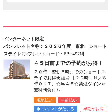
インターネット限定
パンフレット名称：２０２６年度 東北 ショート
ステイ
[パンフレットコード：BBH492N]
４５日前までの予約がお得！
２０時～翌朝８時までのショートス
テイでお得★福島 【２０時ＩＮ／８
時ＯＵＴ】☆早４５☆禁煙ツイン≪
無料朝食付≫
現地払い
事前払い
ポイントがたまる
早期がお得