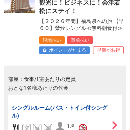
観光に！ビジネスに！会津若
松にステイ！
【２０２６年間】福島県への旅 【早
６０】禁煙シングル≪無料朝食付≫
現地払い
事前払い
ポイントがたまる
早期がお得
部屋：食事/1室あたりの定員
おとな1名様あたりの代金
シングルルーム(バス・トイレ付シング
ル)
1名