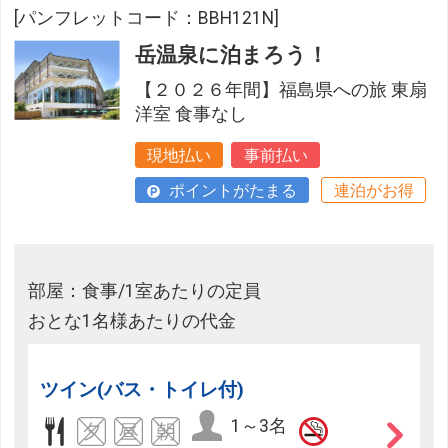
[パンフレットコード：BBH121N]
岳温泉に泊まろう！
【２０２６年間】福島県への旅 東扇
洋室 食事なし
現地払い
事前払い
ポイントがたまる
連泊がお得
部屋：食事/1室あたりの定員
おとな1名様あたりの代金
ツイン(バス・トイレ付)
1～3名