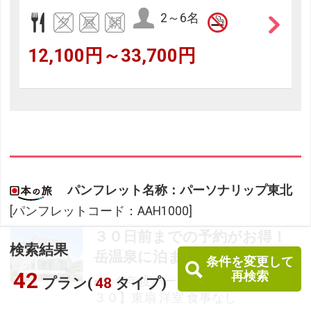
2～6名
12,100円～33,700円
パンフレット名称：パーソナリップ東北
[パンフレットコード：AAH1000]
３０日前までの予約がお得！
検索結果
岳温泉に泊まろう！
条件を変更して
42
再検索
■２６年度パーソナリップ福島 【早
プラン(
48
タイプ)
３０】東扇 洋室 食事なし