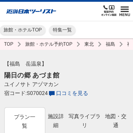
旅館・ホテルTOP
特集一覧
TOP
旅館・ホテル予約TOP
東北
福島
福
【福島 岳温泉】
陽日の郷 あづま館
ユイノサト アヅマカン
宿コード:S070024
口コミを見る
施設詳
写真ライブラ
地図・交
プラン一
細
リ
通
覧