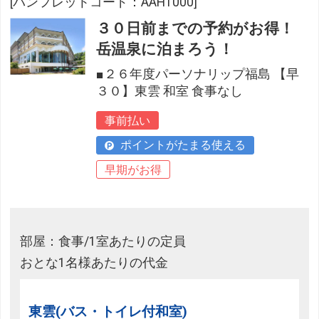
[パンフレットコード：AAH1000]
３０日前までの予約がお得！
岳温泉に泊まろう！
■２６年度パーソナリップ福島 【早
３０】東雲 和室 食事なし
事前払い
ポイントがたまる使える
早期がお得
部屋：食事/1室あたりの定員
おとな1名様あたりの代金
東雲(バス・トイレ付和室)