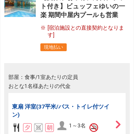
ト付き】ビュッフェゆいの一
楽 期間中屋内プールも営業
[宿泊施設との直接契約となりま
す]
現地払い
部屋：食事/1室あたりの定員
おとな1名様あたりの代金
東扇 洋室(37平米/バス・トイレ付ツイ
ン)
1～3名