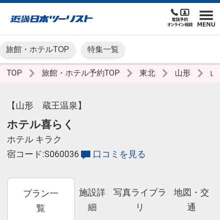
旅館・ホテルTOP
特集一覧
TOP
旅館・ホテル予約TOP
東北
山形
山
【山形 蔵王温泉】
ホテル喜らく
ホテル キラク
宿コード:S060036
口コミを見る
施設詳
写真ライブラ
地図・交
プラン一
細
リ
通
覧