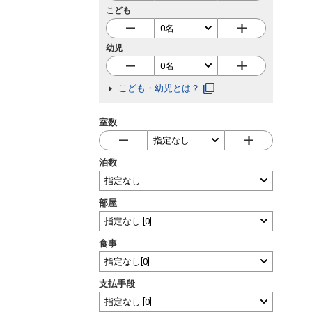
こども
幼児
こども・幼児とは？
室数
泊数
部屋
食事
支払手段