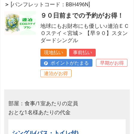
＞
[パンフレットコード：BBH496N]
９０日前までの予約がお得！
地球にもお財布にも優しい♪連泊ＥＣ
Ｏステイ＜宮城＞ 【早９０】スタン
ダードシングル
現地払い
事前払い
ポイントがたまる
早期がお得
連泊がお得
部屋：食事/1室あたりの定員
おとな1名様あたりの代金
シングル(バス・トイレ付)