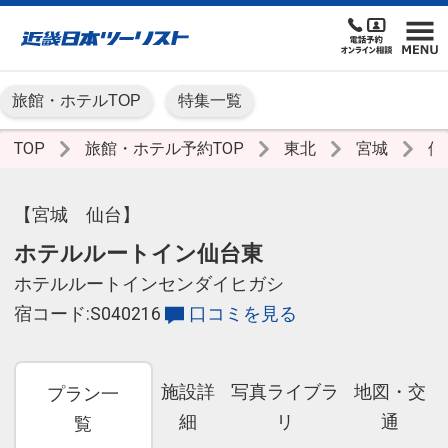
旅館・ホテルTOP
特集一覧
TOP
旅館・ホテル予約TOP
東北
宮城
仙
【宮城 仙台】
ホテルルートイン仙台東
ホテルルートインセンダイヒガシ
宿コード:S040216
口コミを見る
施設詳
写真ライブラ
地図・交
プラン一
細
リ
通
覧