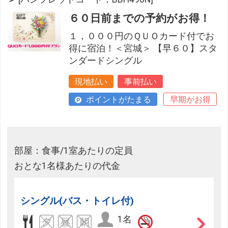
６０日前までの予約がお得！
１，０００円のＱＵＯカード付でお
得に宿泊！＜宮城＞ 【早６０】スタ
ンダードシングル
現地払い
事前払い
ポイントがたまる
早期がお得
部屋：食事/1室あたりの定員
おとな1名様あたりの代金
シングル(バス・トイレ付)
1名