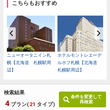
こちらもおすすめ
北
ニューオータニイン札
ホテルモントレエーデ
幌【北海道 札幌駅周
ルホフ札幌【北海道
辺】
札幌駅周辺】
検索結果
条件を変更して
4
再検索
プラン(
21
タイプ)