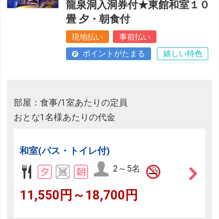
龍泉洞入洞券付★東館和室１０
畳 夕・朝食付
現地払い
事前払い
ポイントがたまる
嬉しい特色
部屋：食事/1室あたりの定員
おとな1名様あたりの代金
和室(バス・トイレ付)
2～5名
11,550円～18,700円