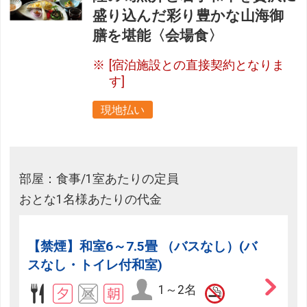
盛り込んだ彩り豊かな山海御
膳を堪能〈会場食〉
[宿泊施設との直接契約となりま
す]
現地払い
部屋：食事/1室あたりの定員
おとな1名様あたりの代金
【禁煙】和室6～7.5畳 （バスなし）(バ
スなし・トイレ付和室)
1～2名