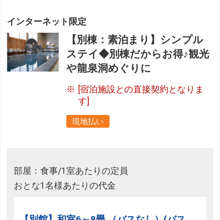
インターネット限定
【別棟：素泊まり】シンプル
ステイ◆別棟だからお得♪観光
や龍泉洞めぐりに
[宿泊施設との直接契約となりま
す]
現地払い
部屋：食事/1室あたりの定員
おとな1名様あたりの代金
【別館】和室6～8畳 （バスなし）(バス