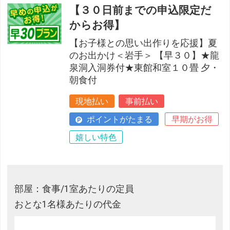
【３０日前までの申込限定だ
からお得】
【お子様との思い出作りを応援】夏
のお出かけ＜岩手＞ 【早３０】★龍
泉洞入洞券付★東館和室１０畳 夕・
朝食付
現地払い
事前払い
ポイントがたまる
早期がお得
嬉しい特色
部屋：食事/1室あたりの定員
おとな1名様あたりの代金