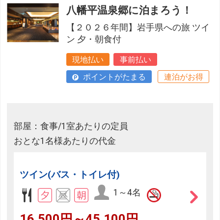
八幡平温泉郷に泊まろう！
【２０２６年間】岩手県への旅 ツイ
ン 夕・朝食付
現地払い
事前払い
ポイントがたまる
連泊がお得
部屋：食事/1室あたりの定員
おとな1名様あたりの代金
ツイン(バス・トイレ付)
1～4名
16,500円～45,100円