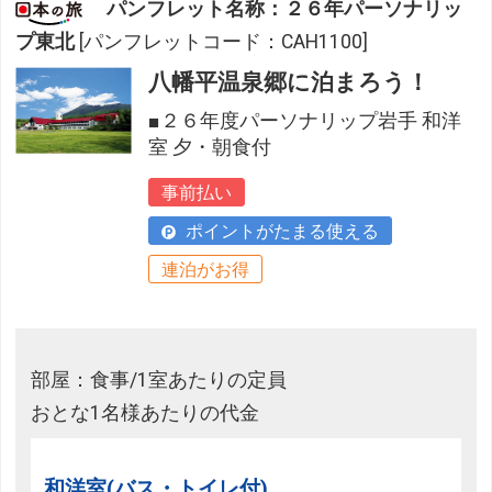
パンフレット名称：２６年パーソナリッ
プ東北
[パンフレットコード：CAH1100]
八幡平温泉郷に泊まろう！
■２６年度パーソナリップ岩手 和洋
室 夕・朝食付
事前払い
ポイントがたまる使える
連泊がお得
部屋：食事/1室あたりの定員
おとな1名様あたりの代金
和洋室(バス・トイレ付)