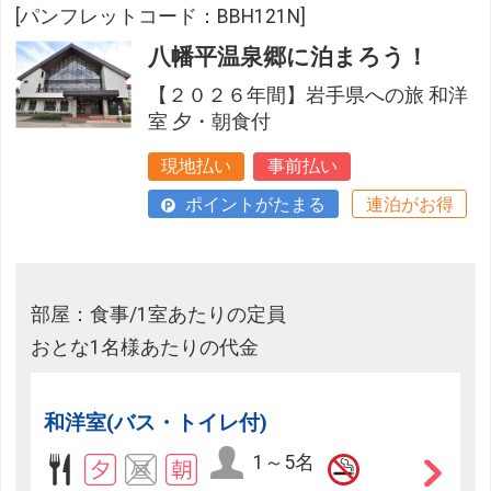
[パンフレットコード：BBH121N]
八幡平温泉郷に泊まろう！
【２０２６年間】岩手県への旅 和洋
室 夕・朝食付
現地払い
事前払い
ポイントがたまる
連泊がお得
部屋：食事/1室あたりの定員
おとな1名様あたりの代金
和洋室(バス・トイレ付)
1～5名