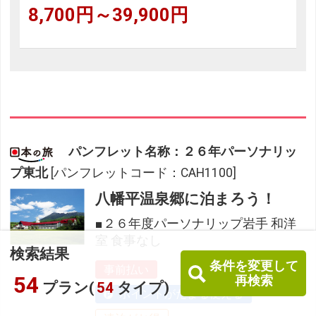
8,700円～39,900円
パンフレット名称：２６年パーソナリッ
プ東北
[パンフレットコード：CAH1100]
八幡平温泉郷に泊まろう！
■２６年度パーソナリップ岩手 和洋
室 食事なし
検索結果
条件を変更して
事前払い
54
再検索
プラン(
54
タイプ)
ポイントがたまる使える