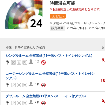
時間滞在可能
[宿泊施設との直接契約となります]
現地払い
※現地払いの場合はフリーセレクション・
設定期間
2026年8月6日～2027年6月
部屋：食事/1室あたりの定員
お
シングルルーム 全室禁煙(11平米/バス・トイレ付シングル)
9
1名
コージーシングルルーム 全室禁煙(11平米/バス・トイレ付シ
ングル)
1
1名
ダブルルーム 全室禁煙(11平米/バス・トイレ付ダブル)
5
2名