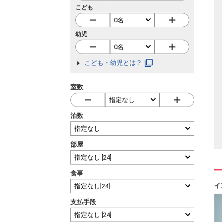
こども
幼児
こども・幼児とは？
室数
泊数
部屋
食事
イ
支払手段