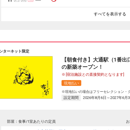
すべてを表示する
ンターネット限定
【朝食付き】大通駅（1番出
の新築オープン！
[宿泊施設との直接契約となります]
現地払い
※現地払いの場合はフリーセレクション・
リーセレクション・クーポンコードのご利用について
設定期間
2026年8月6日～2027年6月
ーセレクションをご利用いただけない商品
回数券類、ギフト券、外国通貨、直接契約型宿泊プラン、土産品、旅行積立商
部屋：食事/1室あたりの定員
お
が指定した商品が利用できません。