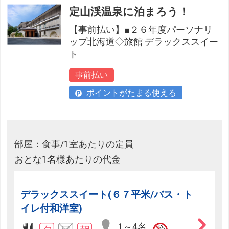
定山渓温泉に泊まろう！
【事前払い】■２６年度パーソナリ
ップ北海道◇旅館 デラックススイー
ト
事前払い
ポイントがたまる使える
部屋：食事/1室あたりの定員
おとな1名様あたりの代金
デラックススイート(６７平米/バス・ト
イレ付和洋室)
1～4名