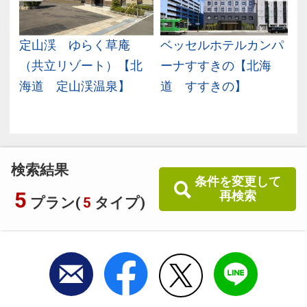
海
定山渓 ゆらく草庵
ベッセルホテルカンパ
（共立リゾート）【北
ーナすすきの【北海
海道 定山渓温泉】
道 すすきの】
検索結果
条件を変更して
5
再検索
プラン(
5
タイプ)