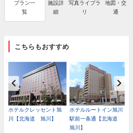
プラン一
施設詳
写真ライブラ
地図・交
覧
細
リ
通
こちらもおすすめ
帯
ホテルクレッセント旭
ホテルルートイン旭川
川【北海道 旭川】
駅前一条通【北海道
旭川】