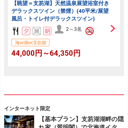
【眺望＝支笏湖】天然温泉展望浴室付き
デラックスツイン（禁煙）(40平米/展望
風呂・トイレ付デラックスツイン)
2～3名
海or湖or渓谷側
44,000円～64,350円
インターネット限定
【基本プラン】支笏湖湖畔の隠
れ家（翠明閣）で北海道イタ