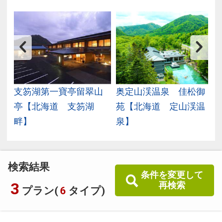
ツ
支笏湖第一寶亭留翠山
奥定山渓温泉 佳松御
ル
亭【北海道 支笏湖
苑【北海道 定山渓温
畔】
泉】
検索結果
条件を変更して
3
再検索
プラン(
6
タイプ)