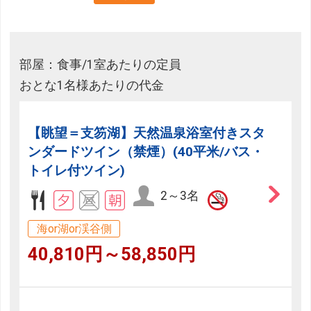
部屋：食事/1室あたりの定員
おとな1名様あたりの代金
【眺望＝支笏湖】天然温泉浴室付きスタ
ンダードツイン（禁煙）(40平米/バス・
トイレ付ツイン)
2～3名
海or湖or渓谷側
40,810円～58,850円