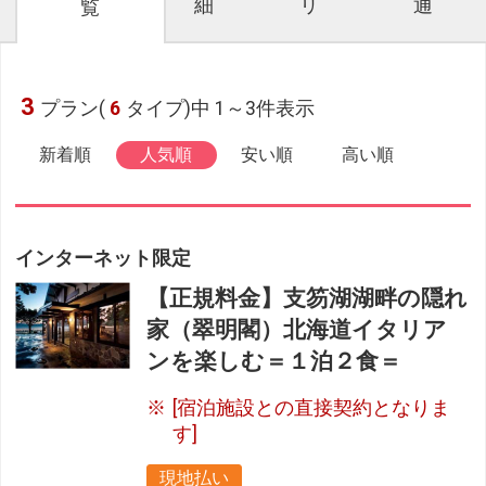
細
リ
通
覧
3
プラン(
6
タイプ)中 1～3件表示
新着順
人気順
安い順
高い順
インターネット限定
【正規料金】支笏湖湖畔の隠れ
家（翠明閣）北海道イタリア
ンを楽しむ＝１泊２食＝
[宿泊施設との直接契約となりま
す]
現地払い