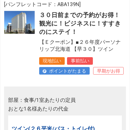
[パンフレットコード：ABA139N]
３０日前までの予約がお得！
観光に！ビジネスに！すすき
のにステイ！
【Ｅクーポン】■２６年度パーソナ
リップ北海道 【早３０】ツイン
現地払い
事前払い
ポイントがたまる
早期がお得
部屋：食事/1室あたりの定員
おとな1名様あたりの代金
ツイン(２６平米/バス・トイレ付)