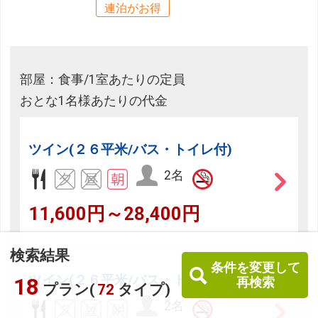
連泊がお得
部屋：食事/1室あたりの定員
おとな1名様あたりの代金
ツイン(２６平米/バス・トイレ付)
2名
11,600円～28,400円
検索結果
条件を変更して
ツイン(２６平米/バス・トイレ付)
18
再検索
プラン(
72
タイプ)
2名