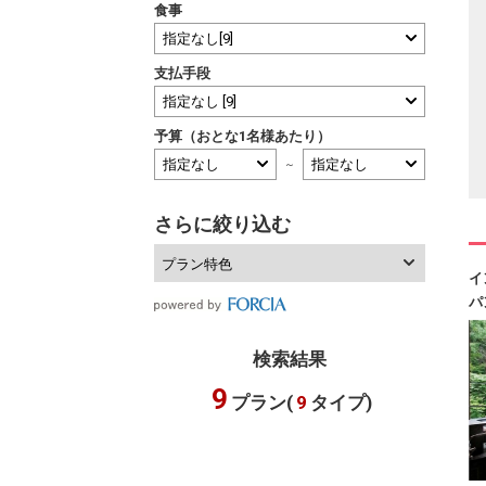
食事
支払手段
予算（おとな1名様あたり）
～
さらに絞り込む
プラン特色
イ
パ
検索結果
9
プラン(
9
タイプ)