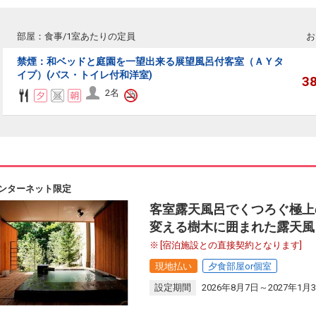
部屋：食事/1室あたりの定員
お
禁煙：和ベッドと庭園を一望出来る展望風呂付客室（ＡＹタ
イプ）(バス・トイレ付和洋室)
3
2名
ンターネット限定
客室露天風呂でくつろぐ極上の
変える樹木に囲まれた露天風
[宿泊施設との直接契約となります]
現地払い
夕食部屋or個室
設定期間
2026年8月7日～2027年1月