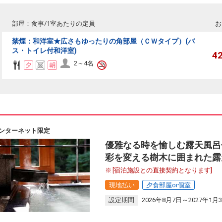
部屋：食事/1室あたりの定員
お
禁煙：和洋室★広さもゆったりの角部屋（ＣＷタイプ）(バ
ス・トイレ付和洋室)
4
2～4名
ンターネット限定
優雅なる時を愉しむ露天風呂
彩を変える樹木に囲まれた露
[宿泊施設との直接契約となります]
現地払い
夕食部屋or個室
設定期間
2026年8月7日～2027年1月