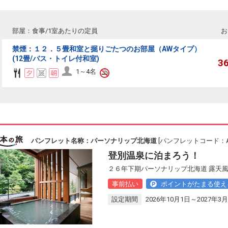
部屋：食事/1室あたりの定員
お
禁煙：１２．５畳和室と掘りごたつのお部屋（AWタイプ）
(12畳/バス・トイレ付和室)
3
1～4名
パンフレット名称：パーソナリップ北海道
[パンフレットコード：AA
登別温泉に泊まろう！
２６年下期パーソナリップ北海道 露天
事前払い
ポイントがたまる使え
設定期間
2026年10月1日～2027年3月