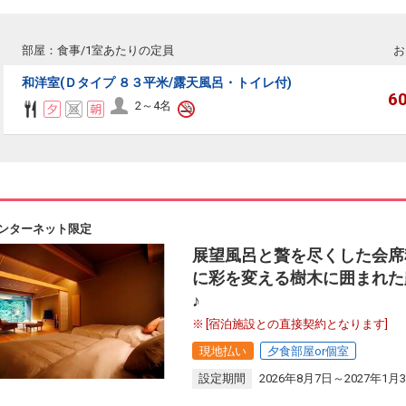
部屋：食事/1室あたりの定員
お
和洋室(Ｄタイプ ８３平米/露天風呂・トイレ付)
6
2～4名
ンターネット限定
展望風呂と贅を尽くした会席
に彩を変える樹木に囲まれた
♪
[宿泊施設との直接契約となります]
現地払い
夕食部屋or個室
設定期間
2026年8月7日～2027年1月