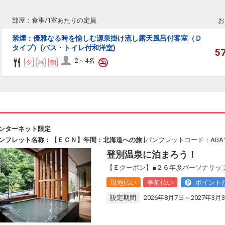
部屋：食事/1室あたりの定員
お
禁煙：優雅なる時を愉しむ源泉掛け流し露天風呂付客室（Ｄ
タイプ）(バス・トイレ付和洋室)
5
2～4名
ンターネット限定
ンフレット名称：【ＥＣＮ】年間：北海道への旅
[パンフレットコード：ABA13
登別温泉に泊まろう！
【Ｅクーポン】■２６年度パーソナリッ
現地払い
事前払い
ポイント
設定期間
2026年8月7日～2027年3月