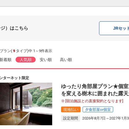
ージ）はこちら
JR
セッ
プラン(
9
タイプ)中 1～9件表示
新着順
人気順
安い順
高い順
ンターネット限定
ゆったり角部屋プラン★個室
を変える樹木に囲まれた露天
[宿泊施設との直接契約となります]
現地払い
夕食部屋or個室
設定期間
2026年8月7日～2027年1月