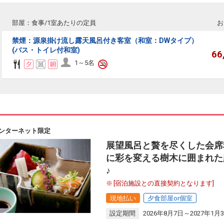
部屋：食事/1室あたりの定員
お
禁煙：源泉掛け流し露天風呂付き客室（和室：DWタイプ）
(バス・トイレ付和室)
66
1～5名
ンターネット限定
展望風呂と贅を尽くした会席
に彩を変える樹木に囲まれた
♪
[宿泊施設との直接契約となります]
現地払い
夕食部屋or個室
設定期間
2026年8月7日～2027年1月