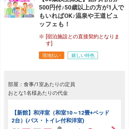
500円付♪50歳以上の方が1人で
もいればOK♪温泉や王道ビュ
ッフェも！
[宿泊施設との直接契約となりま
す]
現地払い
嬉しい特色
部屋：食事/1室あたりの定員
おとな1名様あたりの代金
【新館】和洋室（和室10～12畳+ベッド
2台）(バス・トイレ付和洋室)