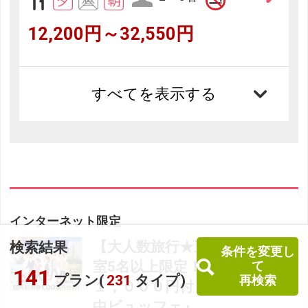
12,200円～32,550円
すべてを表示する
インターネット限定
【大人数旅行★三世代にも】1
検索結果
条件を変更し
室5名以上限定！館内利用券
て
141
プラン(
231
タイプ)
再検索
１，０００円付！夕食は『和洋
中ビュッフェ』