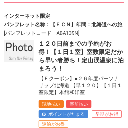
インターネット限定
パンフレット名称：【ＥＣＮ】年間：北海道への旅
[パンフレットコード：ABA139N]
１２０日前までの予約がお
得！【１日１室】室数限定だか
ら早い者勝ち！定山渓温泉に泊
まろう！
【Ｅクーポン】■２６年度パーソナ
リップ北海道 【早１２０】【１日１
室限定】本館和洋室
現地払い
事前払い
ポイントがたまる
早期がお得
連泊がお得