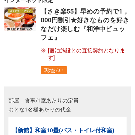
インターネット限定
【さき楽55】早めの予約で1，
000円割引★好きなものを好き
なだけ楽しむ『和洋中ビュッ
フェ』
[宿泊施設との直接契約となりま
す]
現地払い
部屋：食事/1室あたりの定員
おとな1名様あたりの代金
【新館】和室10畳(バス・トイレ付和室)