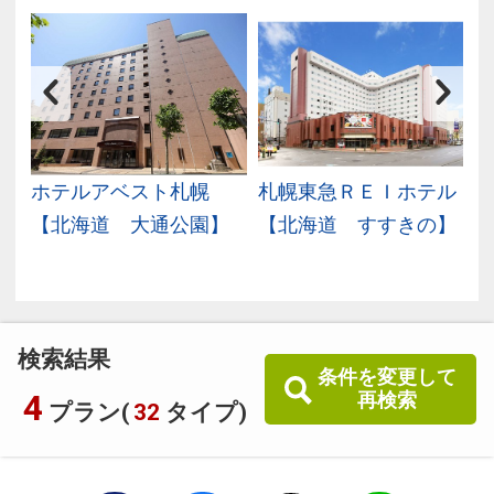
ミ
ホテルアベスト札幌
札幌東急ＲＥＩホテル
北
【北海道 大通公園】
【北海道 すすきの】
検索結果
条件を変更して
4
再検索
プラン(
32
タイプ)