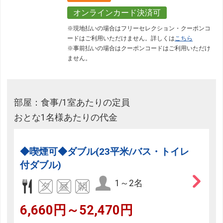
JR回数券類、ギフト券、外国通貨、直接契約型宿泊プラン、土
オンラインカード決済可
産品、旅行積立商品、当社が指定した商品が利用できません。
※現地払いの場合はフリーセレクション・クーポンコ
ードはご利用いただけません。詳しくは
こちら
フリーセレクション・クーポンコードをご利用いただけな
※事前払いの場合はクーポンコードはご利用いただけ
い商品
ません。
旅館・ホテルなど宿泊施設での現地支払いにはご利用いただけま
せん。
部屋：食事/1室あたりの定員
閉じる
おとな1名様あたりの代金
◆喫煙可◆ダブル(23平米/バス・トイレ
付ダブル)
1～2名
6,660円～52,470円