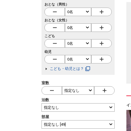
おとな（男性）
おとな（女性）
こども
幼児
こども・幼児とは？
室数
泊数
イ
部屋