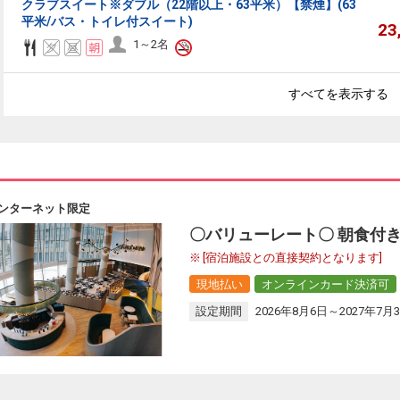
クラブスイート※ダブル（22階以上・63平米）【禁煙】(63
平米/バス・トイレ付スイート)
23
1～2名
すべてを表示する
ンターネット限定
〇バリューレート〇 朝食付
[宿泊施設との直接契約となります]
現地払い
オンラインカード決済可
設定期間
2026年8月6日～2027年7月