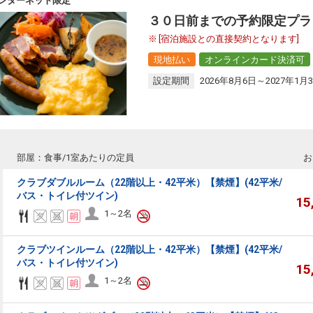
ンターネット限定
３０日前までの予約限定プラ
[宿泊施設との直接契約となります]
現地払い
オンラインカード決済可
設定期間
2026年8月6日～2027年1月
部屋：食事/1室あたりの定員
お
クラブダブルルーム（22階以上・42平米）【禁煙】(42平米/
バス・トイレ付ツイン)
15
1～2名
クラブツインルーム（22階以上・42平米）【禁煙】(42平米/
バス・トイレ付ツイン)
15
1～2名