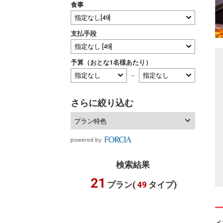
食事
支払手段
予算（おとな1名様あたり）
～
さらに絞り込む
プラン特色
検索結果
21
プラン(
49
タイプ)