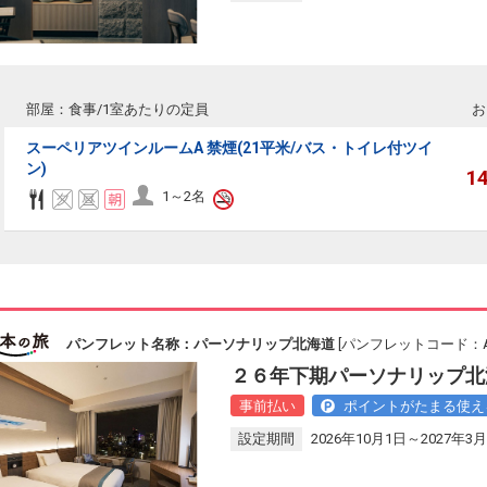
部屋：食事/1室あたりの定員
お
スーペリアツインルームA 禁煙(21平米/バス・トイレ付ツイ
ン)
1
1～2名
パンフレット名称：パーソナリップ北海道
[パンフレットコード：AA
２６年下期パーソナリップ北
事前払い
ポイントがたまる使え
設定期間
2026年10月1日～2027年3月