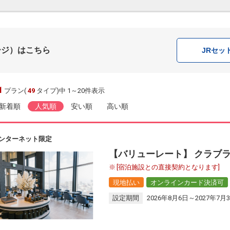
ージ）はこちら
JR
セッ
1
プラン(
49
タイプ)中 1～20件表示
新着順
人気順
安い順
高い順
ンターネット限定
【バリューレート】 クラブ
[宿泊施設との直接契約となります]
現地払い
オンラインカード決済可
設定期間
2026年8月6日～2027年7月