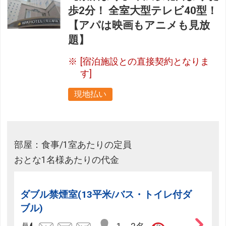
歩2分！ 全室大型テレビ40型！
【アパは映画もアニメも見放
題】
[宿泊施設との直接契約となりま
す]
現地払い
部屋：食事/1室あたりの定員
おとな1名様あたりの代金
ダブル禁煙室(13平米/バス・トイレ付ダ
ブル)