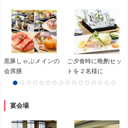
黒豚しゃぶメインの
ご夕食時に晩酌セッ
会席膳
トを２名様に
宴会場