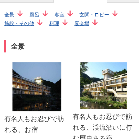
全景
風呂
客室
玄関・ロビー
施設・その他
料理
宴会場
全景
有名人もお忍びで訪
有名人もお忍びで訪
れる、渓流沿いに佇
れる、お宿
む歴史ある宿