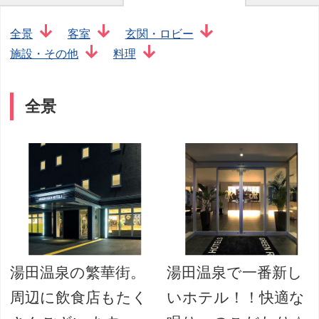
全景
客室
玄関・ロビー
施設・その他
料理
全景
用
湯田温泉の繁華街。
湯田温泉で一番新し
周辺に飲食店もたく
いホテル！！快適な