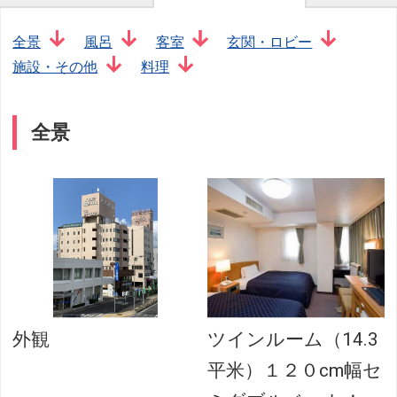
全景
風呂
客室
玄関・ロビー
施設・その他
料理
全景
外観
ツインルーム（14.3
平米）１２０cm幅セ