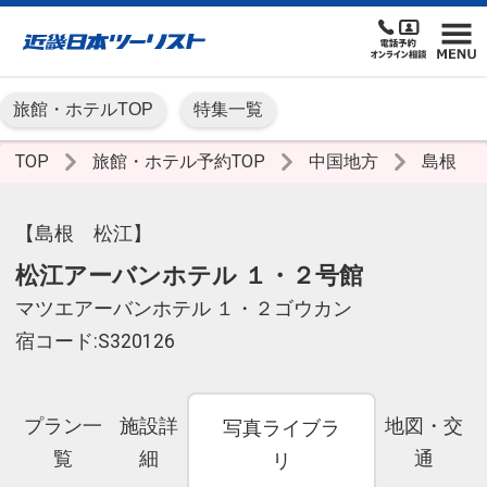
旅館・ホテルTOP
特集一覧
TOP
旅館・ホテル予約TOP
中国地方
島根
【島根 松江】
松江アーバンホテル １・２号館
マツエアーバンホテル １・２ゴウカン
宿コード:S320126
プラン一
施設詳
地図・交
写真ライブラ
覧
細
通
リ