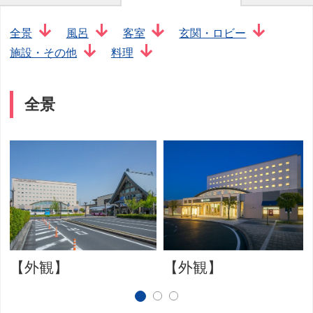
全景
風呂
客室
玄関・ロビー
施設・その他
料理
全景
【外観】
【外観】