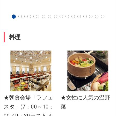
料理
★朝食会場「ラフェ
★女性に人気の温野
スタ」(7：00～10：
菜
00／9：30ラストオ