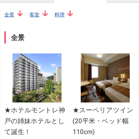
全景
客室
料理
全景
★ホテルモントレ神
★スーペリアツイン
戸の姉妹ホテルとし
(20平米・ベッド幅
て誕生！
110cm)