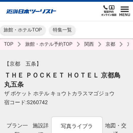
旅館・ホテルTOP
特集一覧
TOP
旅館・ホテル予約TOP
関西
京都
京
【京都 五条】
ＴＨＥ ＰＯＣＫＥＴ ＨＯＴＥＬ 京都鳥
丸五条
ザ ポケット ホテル キョウトカラスマゴジョウ
宿コード:S260742
プラン一
施設詳
地図・交
写真ライブラ