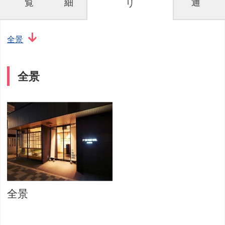
覧
細
通
リ
全景
全景
全景