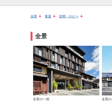
全景
客室
玄関・ロビー
全景
全景の一例
全景の