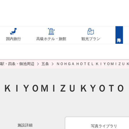
国内旅行
高級ホテル・旅館
観光プラン
都駅・四条・御池周辺
五条
ＮＯＨＧＡ ＨＯＴＥＬ ＫＩＹＯＭＩＺＵ 
 ＫＩＹＯＭＩＺＵ ＫＹＯＴＯ
施設詳細
写真ライブラリ