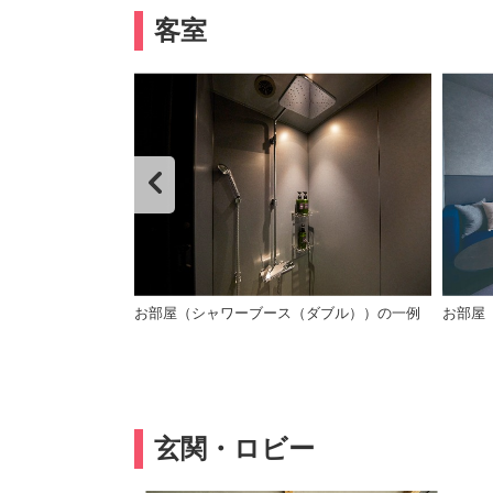
客室
ン・デラックス）
お部屋（シャワーブース（ダブル））の一例
お部屋
玄関・ロビー