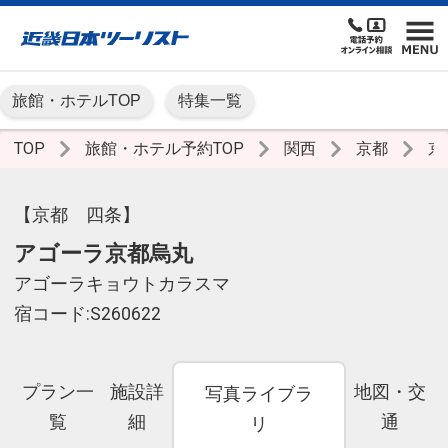
旅館・ホテルTOP
特集一覧
TOP
旅館・ホテル予約TOP
関西
京都
京
【京都 四条】
アゴーラ京都烏丸
アゴーラキョウトカラスマ
宿コード:S260622
プラン一
施設詳
地図・交
写真ライブラ
覧
細
通
リ