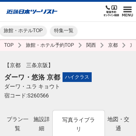
旅館・ホテルTOP
特集一覧
TOP
旅館・ホテル予約TOP
関西
京都
京
【京都 三条京阪】
ダーワ・悠洛 京都
ハイクラス
ダーワ・ユラ キョウト
宿コード:S260566
プラン一
施設詳
地図・交
写真ライブラ
覧
細
通
リ