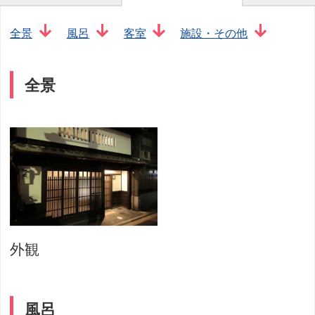
全景
風呂
客室
施設・その他
全景
外観
風呂