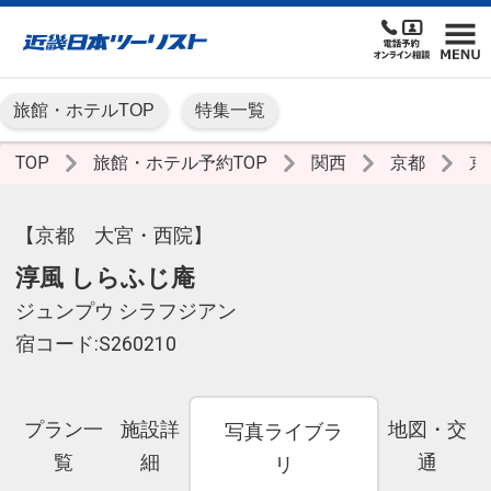
旅館・ホテルTOP
特集一覧
TOP
旅館・ホテル予約TOP
関西
京都
京
【京都 大宮・西院】
淳風 しらふじ庵
ジュンプウ シラフジアン
宿コード:S260210
プラン一
施設詳
地図・交
写真ライブラ
覧
細
通
リ