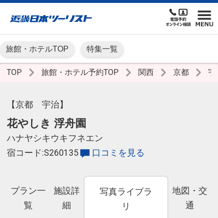
旅館・ホテルTOP
特集一覧
TOP
旅館・ホテル予約TOP
関西
京都
宇
【京都 宇治】
花やしき 浮舟園
ハナヤシキウキフネエン
宿コード:S260135
口コミを見る
プラン一
施設詳
地図・交
写真ライブラ
覧
細
通
リ