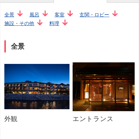
全景
風呂
客室
玄関・ロビー
施設・その他
料理
全景
外観
エントランス