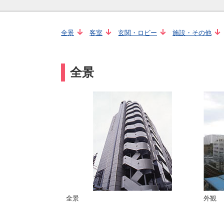
全景
客室
玄関・ロビー
施設・その他
全景
全景
外観