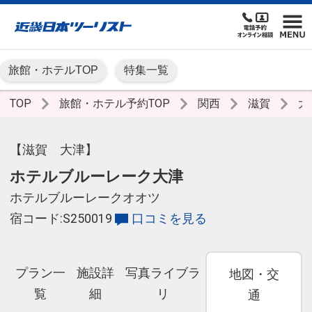
旅館・ホテルTOP
特集一覧
TOP
旅館・ホテル予約TOP
関西
滋賀
大
【滋賀 大津】
ホテルブルーレーク大津
ホテルブルーレークオオツ
宿コード:S250019
口コミを見る
プラン一
施設詳
写真ライブラ
地図・交
覧
細
リ
通