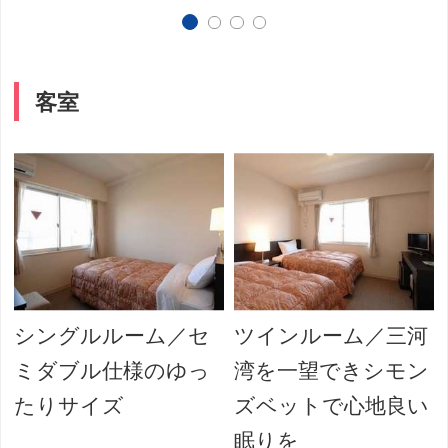
客室
シングルルーム／セ
ツインルーム／三河
ミダブル仕様のゆっ
湾を一望できシモン
たりサイズ
ズベットで心地良い
眠りを