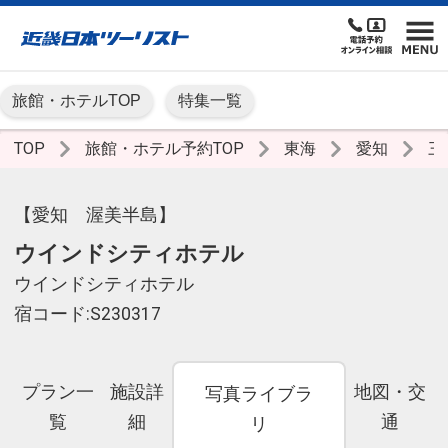
旅館・ホテルTOP
特集一覧
TOP
旅館・ホテル予約TOP
東海
愛知
三
【愛知 渥美半島】
ウインドシティホテル
ウインドシティホテル
宿コード:S230317
プラン一
施設詳
地図・交
写真ライブラ
覧
細
通
リ