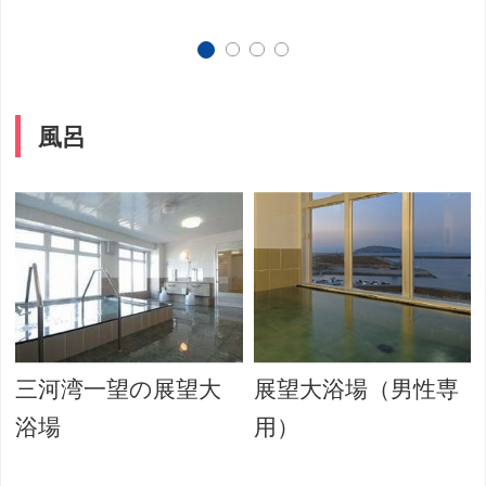
風呂
三河湾一望の展望大
展望大浴場（男性専
浴場
用）