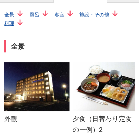
全景
風呂
客室
施設・その他
料理
全景
外観
夕食（日替わり定食
の一例）2