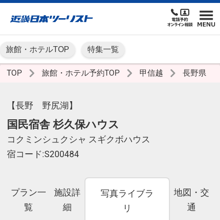
旅館・ホテルTOP
特集一覧
TOP
旅館・ホテル予約TOP
甲信越
長野県
【長野 野尻湖】
国民宿舎 杉久保ハウス
コクミンシュクシャ スギクボハウス
宿コード:S200484
プラン一
施設詳
地図・交
写真ライブラ
覧
細
通
リ