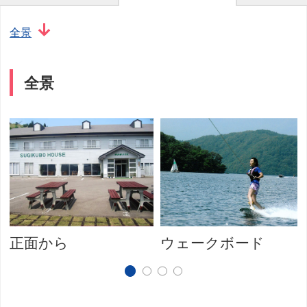
全景
全景
正面から
ウェークボード