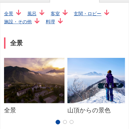
全景
風呂
客室
玄関・ロビー
施設・その他
料理
全景
全景
山頂からの景色