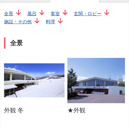
全景
風呂
客室
玄関・ロビー
施設・その他
料理
全景
外観 冬
★外観