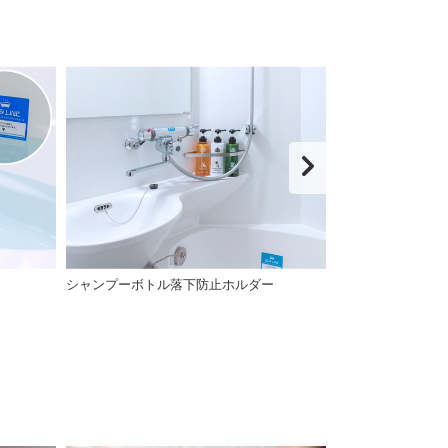
シャンプーボトル落下防止ホルダー
Bollina Wide P