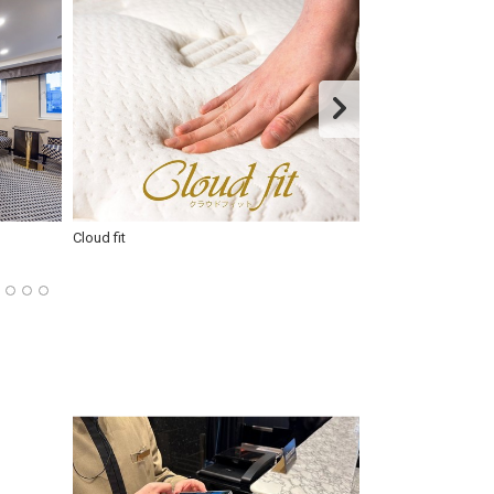
Cloud fit
大きさや硬さ、素
置しております