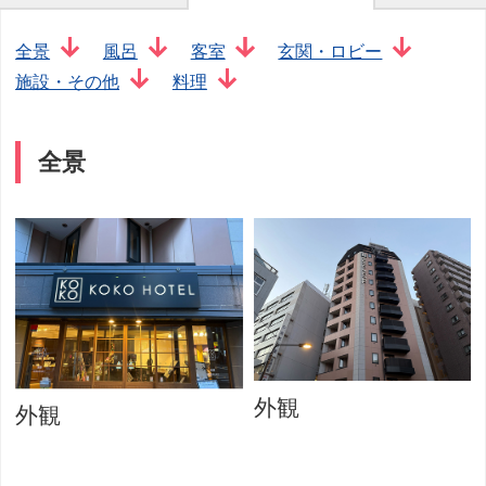
全景
風呂
客室
玄関・ロビー
施設・その他
料理
全景
外観
外観