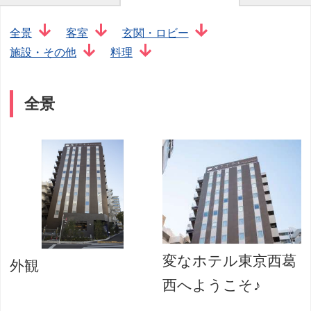
全景
客室
玄関・ロビー
施設・その他
料理
全景
変なホテル東京西葛
外観
西へようこそ♪