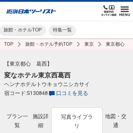
旅館・ホテルTOP
特集一覧
TOP
旅館・ホテル予約TOP
東京
東京都心
【東京都心 葛西】
変なホテル東京西葛西
ヘンナホテルトウキョウニシカサイ
宿コード:S130848
口コミを見る
プラン一
施設詳
地図・交
写真ライブラ
覧
細
通
リ