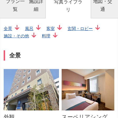
プラン一
施設詳
地図・交
写真ライブラ
覧
細
通
リ
全景
風呂
客室
玄関・ロビー
施設・その他
料理
全景
外観
スーペリアシング