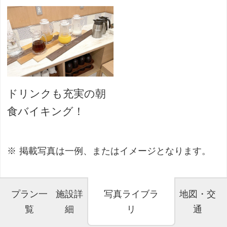
ドリンクも充実の朝
食バイキング！
掲載写真は一例、またはイメージとなります。
プラン一
施設詳
写真ライブラ
地図・交
覧
細
リ
通