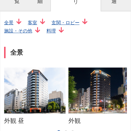
覧
細
通
リ
全景
客室
玄関・ロビー
施設・その他
料理
全景
外観 昼
外観